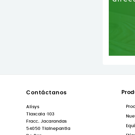
Prod
Contáctanos
Pro
Alisys
Tlaxcala ·103
Nue
Fracc. Jacarandas
Equ
54050 Tlalnepantla