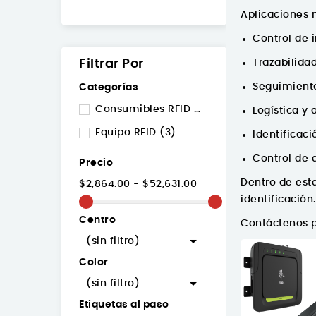
Aplicaciones
Control de 
Filtrar Por
Trazabilida
Seguimiento
Categorías
Consumibles RFID
(3)
Logística y
Equipo RFID
(3)
Identificac
Control de 
Precio
Dentro de est
$2,864.00 - $52,631.00
identificación.
Centro
Contáctenos p

(sin filtro)
Color

(sin filtro)
Etiquetas al paso