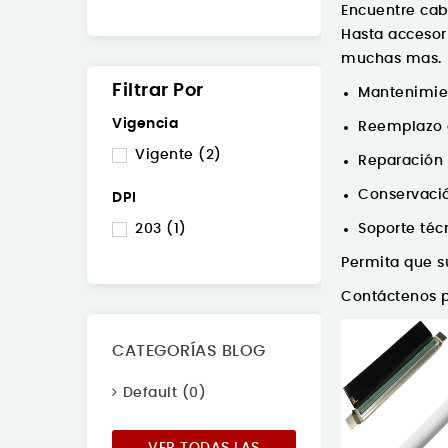
Encuentre cabe
Hasta accesori
muchas mas.
Filtrar Por
Mantenimien
Vigencia
Reemplazo 
Vigente
(2)
Reparación 
Conservació
DPI
203
(1)
Soporte téc
Permita que su
Contáctenos p
CATEGORÍAS BLOG
Default (0)
VER TODAS LAS