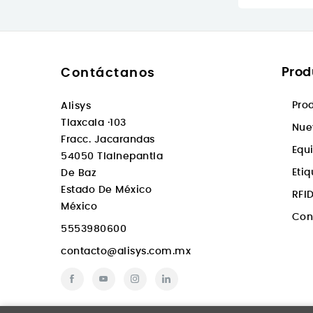
Prod
Contáctanos
Pro
Alisys
Tlaxcala ·103
Nue
Fracc. Jacarandas
Equ
54050 Tlalnepantla
Eti
De Baz
Estado De México
RFI
México
Con
5553980600
contacto@alisys.com.mx