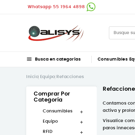
Whatsapp 55 1964 4898

Busca en categorías
Consumibles
Eq
Inicio
Equipo
Refacciones
Refaccione
Comprar Por
Categoría
Contamos co
activa y prolon
Consumibles

Visualice com
Equipo

paros inneces
RFID
