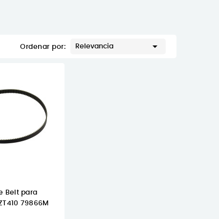

Relevancia
Ordenar por:
e Belt para
 ZT410 79866M