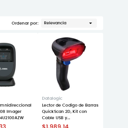

Relevancia
Ordenar por:
Datalogic
Omnidireccional
Lector de Codigo de Barras
308 Imager
QuickScan 2D, Kit con
R4U2100AZW
Cable USB y...
33
$1,989.14