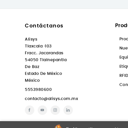
Prod
Contáctanos
Pro
Alisys
Tlaxcala ·103
Nue
Fracc. Jacarandas
Equ
54050 Tlalnepantla
Eti
De Baz
Estado De México
RFI
México
Con
5553980600
contacto@alisys.com.mx