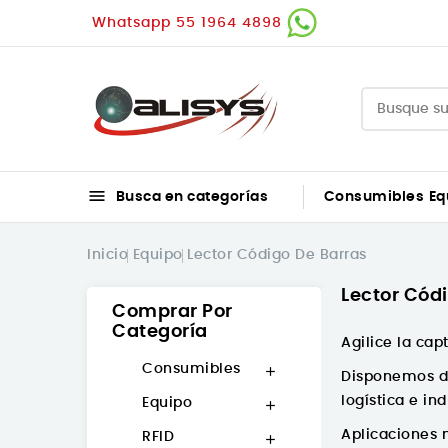
Whatsapp 55 1964 4898

Busca en categorías
Consumibles
Eq
Inicio
Equipo
Lector Código De Barras
Lector Cód
Comprar Por
Categoría
Agilice la cap
Consumibles

Disponemos de
logística e ind
Equipo

Aplicaciones
RFID
