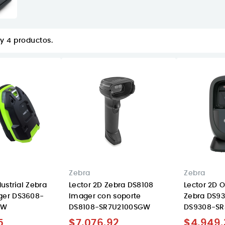
y 4 productos.
Zebra
Zebra
dustrial Zebra
Lector 2D Zebra DS8108
Lector 2D 
ger DS3608-
Imager con soporte
Zebra DS9
ZW
DS8108-SR7U2100SGW
DS9308-S
5
$7,076.92
$4,949.