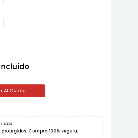
incluido
r Al Carrito
uridad
n protegidos. Compra 100% segura.