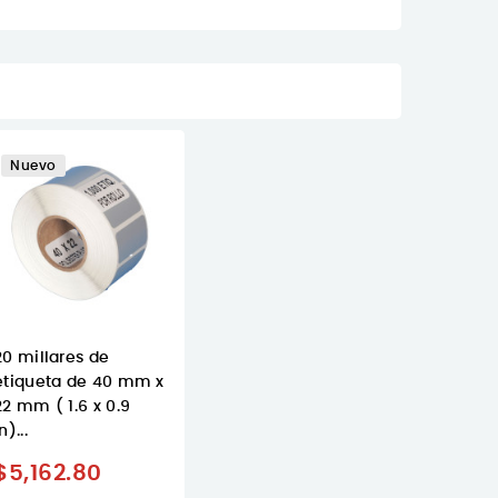
Nuevo
20 millares de
etiqueta de 40 mm x
22 mm ( 1.6 x 0.9
n)...
$5,162.80