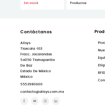
Sin stock
Productos
Prod
Contáctanos
Pro
Alisys
Tlaxcala ·103
Nue
Fracc. Jacarandas
Equ
54050 Tlalnepantla
Eti
De Baz
Estado De México
RFI
México
Con
5553980600
contacto@alisys.com.mx